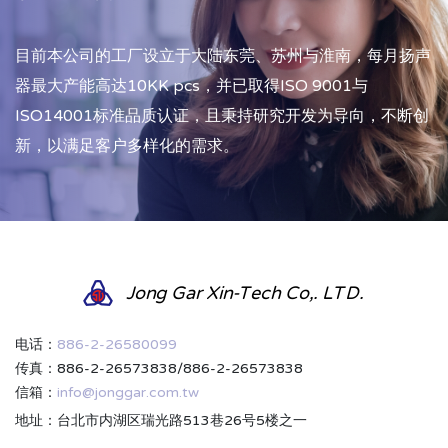
目前本公司的工厂设立于大陆东莞、苏州与淮南，每月扬声
器最大产能高达10KK pcs，并已取得ISO 9001与
ISO14001标准品质认证，且秉持研究开发为导向，不断创
新，以满足客户多样化的需求。
Jong Gar Xin-Tech Co,. LTD.
电话：
886-2-26580099
传真：886-2-26573838/886-2-26573838
信箱：
info@jonggar.com.tw
地址：台北市内湖区瑞光路513巷26号5楼之一