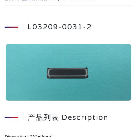
L03209-0031-2
产品列表 Description
Dimension L*W*H (mm)：