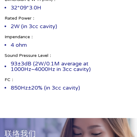
32*09*3.0H
Rated Power：
2W (in 3cc cavity)
Impendance：
4 ohm
Sound Pressure Level：
93±3dB (2W/0.1M average at
1000Hz~4000Hz in 3cc cavity)
FC：
850Hz±20% (in 3cc cavity)
联络我们