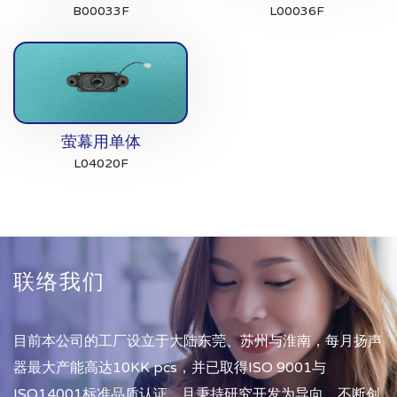
B00033F
L00036F
萤幕用单体
L04020F
联络我们
目前本公司的工厂设立于大陆东莞、苏州与淮南，每月扬声
器最大产能高达10KK pcs，并已取得ISO 9001与
ISO14001标准品质认证，且秉持研究开发为导向，不断创