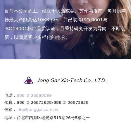
目前本公司的工厂设立于大陆东莞、苏州与淮南，每月扬声
器最大产能高达10KK pcs，并已取得ISO 9001与
ISO14001标准品质认证，且秉持研究开发为导向，不断创
新，以满足客户多样化的需求。
Jong Gar Xin-Tech Co,. LTD.
电话：
886-2-26580099
传真：886-2-26573838/886-2-26573838
信箱：
info@jonggar.com.tw
地址：台北市内湖区瑞光路513巷26号5楼之一