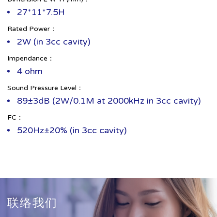
27*11*7.5H
Rated Power：
2W (in 3cc cavity)
Impendance：
4 ohm
Sound Pressure Level：
89±3dB (2W/0.1M at 2000kHz in 3cc cavity)
FC：
520Hz±20% (in 3cc cavity)
联络我们