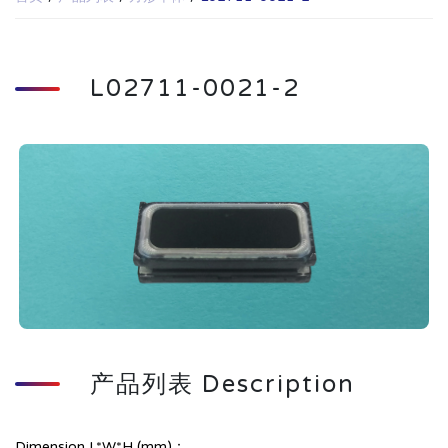
L02711-0021-2
产品列表 Description
Dimension L*W*H (mm)：