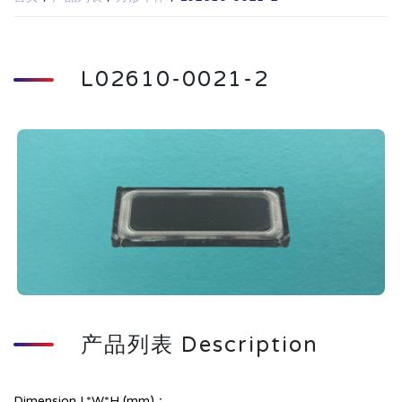
L02610-0021-2
产品列表 Description
Dimension L*W*H (mm)：