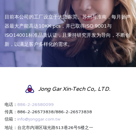
目前本公司的工厂设立于大陆东莞、苏州与淮南，每月扬声
器最大产能高达10KK pcs，并已取得ISO 9001与
ISO14001标准品质认证，且秉持研究开发为导向，不断创
新，以满足客户多样化的需求。
Jong Gar Xin-Tech Co,. LTD.
电话：
886-2-26580099
传真：886-2-26573838/886-2-26573838
信箱：
info@jonggar.com.tw
地址：台北市内湖区瑞光路513巷26号5楼之一