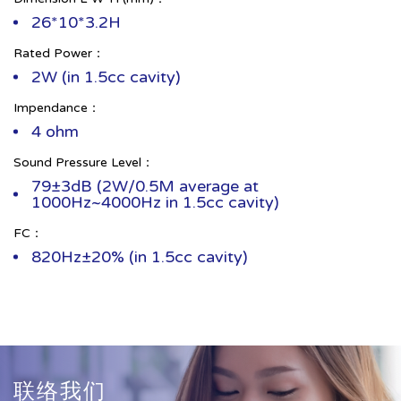
26*10*3.2H
Rated Power：
2W (in 1.5cc cavity)
Impendance：
4 ohm
Sound Pressure Level：
79±3dB (2W/0.5M average at
1000Hz~4000Hz in 1.5cc cavity)
FC：
820Hz±20% (in 1.5cc cavity)
联络我们