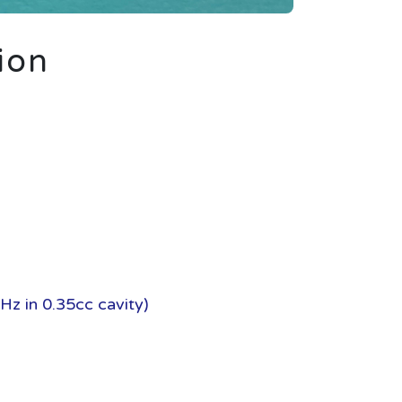
ion
 in 0.35cc cavity)