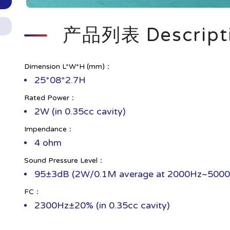
产品列表 Descript
Dimension L*W*H (mm)：
25*08*2.7H
Rated Power：
2W (in 0.35cc cavity)
Impendance：
4 ohm
Sound Pressure Level：
95±3dB (2W/0.1M average at 2000Hz~5000Hz
FC：
2300Hz±20% (in 0.35cc cavity)