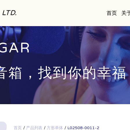
. LTD.
首页
关
GAR
GAR
音箱，找到你的幸福
绕，撼动你心
首页
产品列表
方形单体
L02508-0011-2