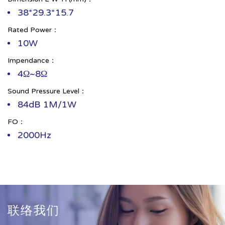
38*29.3*15.7
Rated Power：
10W
Impendance：
4Ω~8Ω
Sound Pressure Level：
84dB 1M/1W
FO：
2000Hz
联络我们