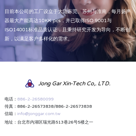
目前本公司的工厂设立于大陆东莞、苏州与淮南，每月扬声
器最大产能高达10KK pcs，并已取得ISO 9001与
ISO14001标准品质认证，且秉持研究开发为导向，不断创
新，以满足客户多样化的需求。
Jong Gar Xin-Tech Co,. LTD.
电话：
886-2-26580099
传真：886-2-26573838/886-2-26573838
信箱：
info@jonggar.com.tw
地址：台北市内湖区瑞光路513巷26号5楼之一