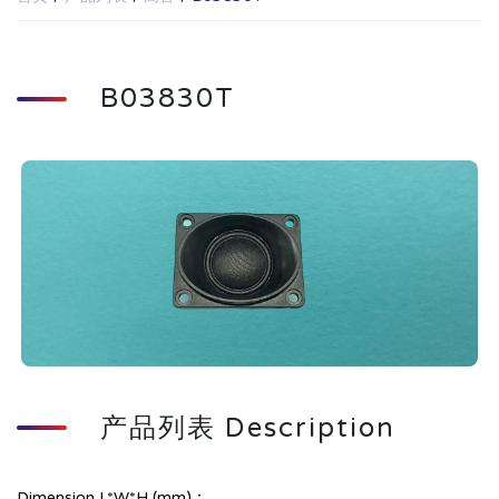
B03830T
产品列表 Description
Dimension L*W*H (mm)：