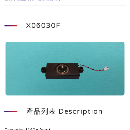
X06030F
產品列表 Description
Dimension L*W*H (mm)：