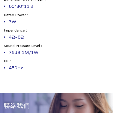
60*30*11.2
Rated Power：
3W
Impendance：
4Ω~8Ω
Sound Pressure Level：
75dB 1M/1W
FB：
450Hz
聯絡我們