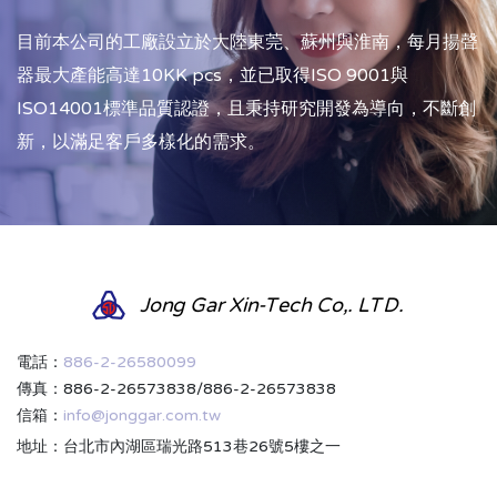
目前本公司的工廠設立於大陸東莞、蘇州與淮南，每月揚聲
器最大產能高達10KK pcs，並已取得ISO 9001與
ISO14001標準品質認證，且秉持研究開發為導向，不斷創
新，以滿足客戶多樣化的需求。
Jong Gar Xin-Tech Co,. LTD.
電話：
886-2-26580099
傳真：886-2-26573838/886-2-26573838
信箱：
info@jonggar.com.tw
地址：台北市內湖區瑞光路513巷26號5樓之一